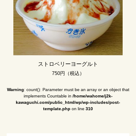
ストロベリーヨーグルト
750円（税込）
Warning
: count(): Parameter must be an array or an object that
implements Countable in
/home/wahome/j2k-
kawaguchi.com/public_html/wp/wp-includes/post-
template.php
on line
310