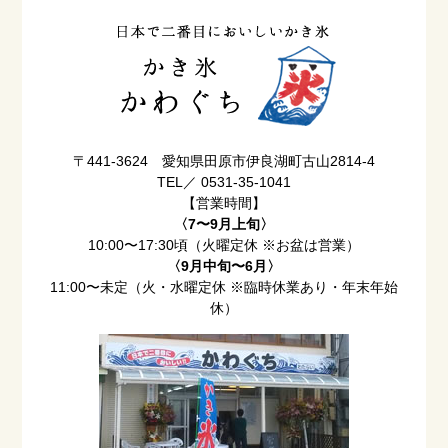
〒441-3624 愛知県田原市伊良湖町古山2814-4
TEL／ 0531-35-1041
【営業時間】
〈7〜9月上旬〉
10:00〜17:30頃（火曜定休 ※お盆は営業）
〈9月中旬〜6月〉
11:00〜未定（火・水曜定休 ※臨時休業あり・年末年始
休）