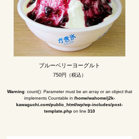
ブルーベリーヨーグルト
750円（税込）
Warning
: count(): Parameter must be an array or an object that
implements Countable in
/home/wahome/j2k-
kawaguchi.com/public_html/wp/wp-includes/post-
template.php
on line
310