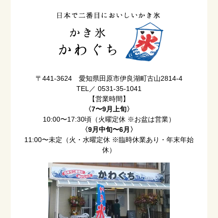
〒441-3624 愛知県田原市伊良湖町古山2814-4
TEL／ 0531-35-1041
【営業時間】
〈7〜9月上旬〉
10:00〜17:30頃（火曜定休 ※お盆は営業）
〈9月中旬〜6月〉
11:00〜未定（火・水曜定休 ※臨時休業あり・年末年始
休）