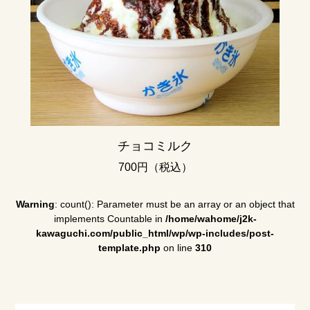
チョコミルク
700円（税込）
Warning
: count(): Parameter must be an array or an object that
implements Countable in
/home/wahome/j2k-
kawaguchi.com/public_html/wp/wp-includes/post-
template.php
on line
310