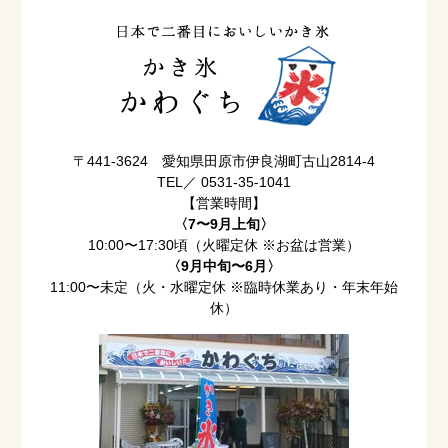
〒441-3624 愛知県田原市伊良湖町古山2814-4
TEL／ 0531-35-1041
【営業時間】
〈7〜9月上旬〉
10:00〜17:30頃（火曜定休 ※お盆は営業）
〈9月中旬〜6月〉
11:00〜未定（火・水曜定休 ※臨時休業あり・年末年始
休）