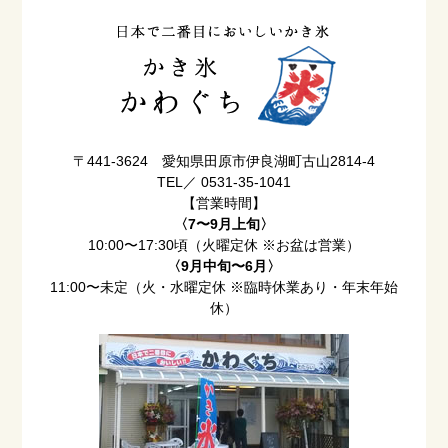
〒441-3624 愛知県田原市伊良湖町古山2814-4
TEL／ 0531-35-1041
【営業時間】
〈7〜9月上旬〉
10:00〜17:30頃（火曜定休 ※お盆は営業）
〈9月中旬〜6月〉
11:00〜未定（火・水曜定休 ※臨時休業あり・年末年始
休）