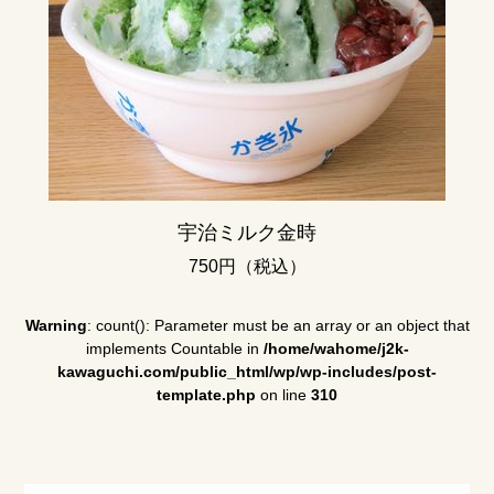
宇治ミルク金時
750円（税込）
Warning
: count(): Parameter must be an array or an object that
implements Countable in
/home/wahome/j2k-
kawaguchi.com/public_html/wp/wp-includes/post-
template.php
on line
310